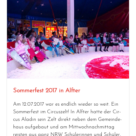
Sommerfest 2017 in Alfter
Am 12.07.2017 war es end­lich wie­der so weit. Ein
Som­mer­fest im Cir­cus­zelt! In Alf­ter hat­te der Cir­
cus Ala­din sein Zelt direkt neben dem Gemein­de­
haus auf­ge­baut und am Mitt­woch­nach­mit­tag
reis­ten aus ganz NRW Schü­le­rin­nen und Schü­ler,