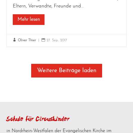
Eltern, Ver­wand­te, Freun­de und…
Mehr lesen


Oliver Thier
|
27. Sep.. 2017
Wei­te­re Bei­trä­ge laden
Schule für Circuskinder
in Nordrhein-Westfalen der Evangelischen Kirche im