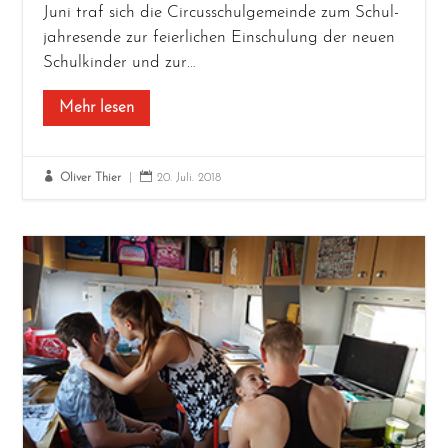
Juni traf sich die Cir­cus­schul­ge­mein­de zum Schul­
jah­res­en­de zur fei­er­li­chen Ein­schu­lung der neu­en
Schul­kin­der und zur…
Mehr lesen


Oliver Thier
|
20. Juli. 2018