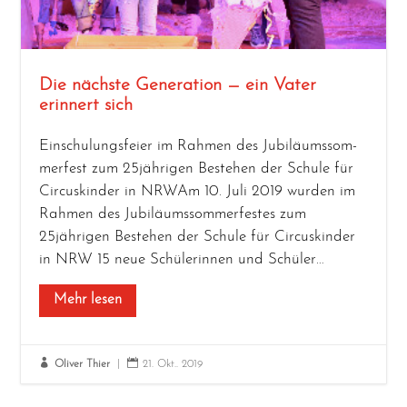
Die nächste Generation — ein Vater
erinnert sich
Ein­schu­lungs­fei­er im Rah­men des Jubi­lä­ums­som­
mer­fest zum 25jährigen Bestehen der Schu­le für
Cir­cus­kin­der in NRWAm 10. Juli 2019 wur­den im
Rah­men des Jubi­lä­ums­som­mer­fes­tes zum
25jährigen Bestehen der Schu­le für Cir­cus­kin­der
in NRW 15 neue Schü­le­rin­nen und Schüler…
Mehr lesen


Oliver Thier
|
21. Okt.. 2019