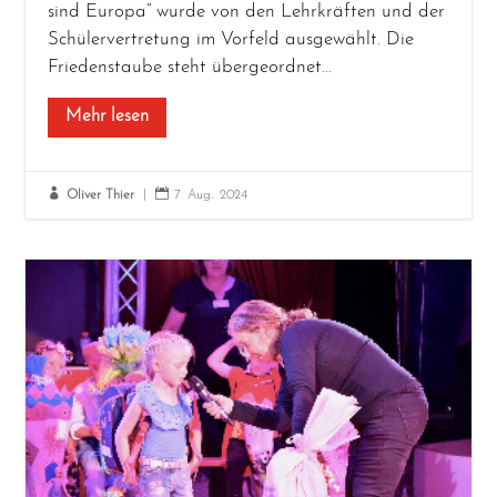
sind Euro­pa“ wur­de von den Lehr­kräf­ten und der
Schü­ler­ver­tre­tung im Vor­feld aus­ge­wählt. Die
Frie­dens­tau­be steht übergeordnet…
Mehr lesen


Oliver Thier
|
7. Aug.. 2024