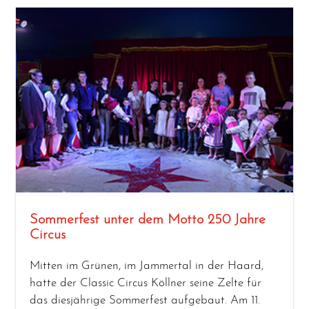
Sommerfest unter dem Motto 250 Jahre
Circus
Mit­ten im Grü­nen, im Jam­mer­tal in der Haard,
hat­te der Clas­sic Cir­cus Köll­ner sei­ne Zel­te für
das dies­jäh­ri­ge Som­mer­fest auf­ge­baut. Am 11.