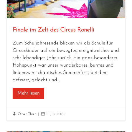
Finale im Zelt des Circus Ronelli
Zum Schul­jah­res­en­de bli­cken wir als Schu­le für
Cir­cus­kin­der auf ein beweg­tes, ereig­nis­rei­ches und
sehr leben­di­ges Jahr zurück. Ein ganz beson­de­rer
Höhe­punkt war unser wun­der­ba­res, bun­tes und
lie­bens­wert chao­ti­sches Som­mer­fest, bei dem
gefei­ert, gelacht und…
Mehr lesen


Oliver Thier
|
11. Juli. 2025