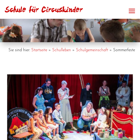
Sie sind hier:
Start­sei­te
»
Schul­le­ben
»
Schul­ge­mein­schaft
»
Som­mer­fes­te