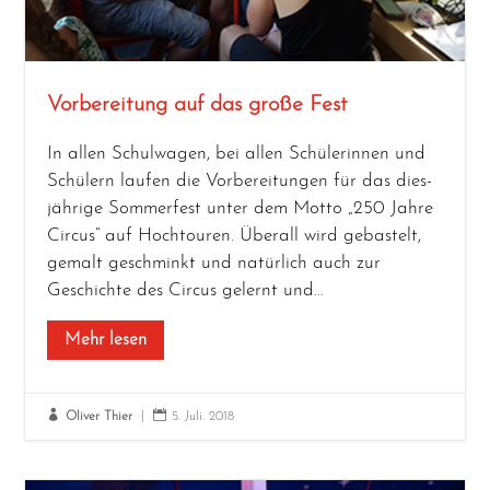
Vorbereitung auf das große Fest
In allen Schul­wa­gen, bei allen Schü­le­rin­nen und
Schü­lern lau­fen die Vor­be­rei­tun­gen für das dies­
jäh­ri­ge Som­mer­fest unter dem Mot­to „250 Jah­re
Cir­cus“ auf Hoch­tou­ren. Über­all wird gebas­telt,
gemalt geschminkt und natür­lich auch zur
Geschich­te des Cir­cus gelernt und…
Mehr lesen


Oliver Thier
|
5. Juli. 2018