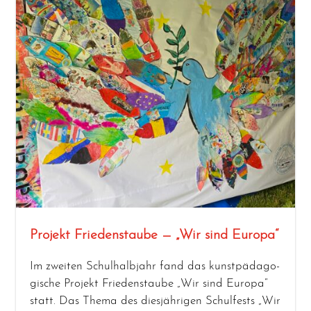
Projekt Friedenstaube — „Wir sind Europa“
Im zwei­ten Schul­halb­jahr fand das kunst­päd­ago­
gi­sche Pro­jekt Frie­dens­tau­be „Wir sind Euro­pa“
statt. Das The­ma des dies­jäh­ri­gen Schul­fests „Wir