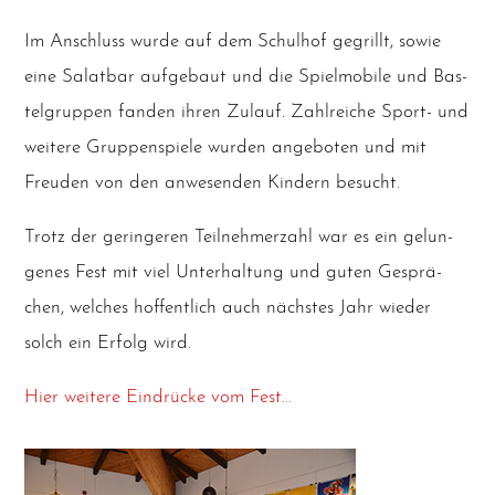
Im Anschluss wur­de auf dem Schul­hof gegrillt, sowie
eine Salat­bar auf­ge­baut und die Spiel­mo­bi­le und Bas­
tel­grup­pen fan­den ihren Zulauf. Zahl­rei­che Sport- und
wei­te­re Grup­pen­spie­le wur­den ange­bo­ten und mit
Freu­den von den anwe­sen­den Kin­dern besucht.
Trotz der gerin­ge­ren Teil­neh­mer­zahl war es ein gelun­
ge­nes Fest mit viel Unter­hal­tung und guten Gesprä­
chen, wel­ches hof­fent­lich auch nächs­tes Jahr wie­der
solch ein Erfolg wird.
Hier wei­te­re Ein­drü­cke vom Fest…