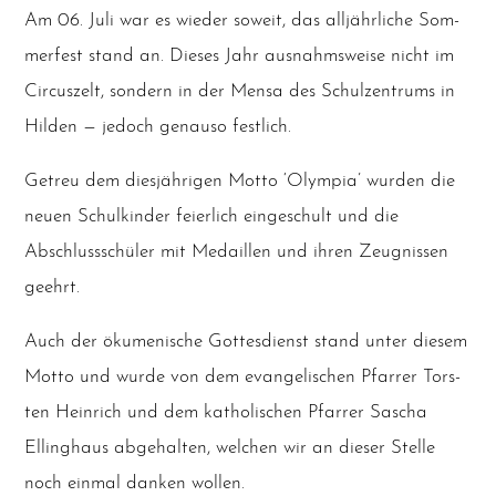
Am 06. Juli war es wie­der soweit, das all­jähr­li­che Som­
mer­fest stand an. Die­ses Jahr aus­nahms­wei­se nicht im
Cir­cus­zelt, son­dern in der Men­sa des Schul­zen­trums in
Hil­den — jedoch genau­so festlich.
Getreu dem dies­jäh­ri­gen Mot­to ‘Olym­pia’ wur­den die
neu­en Schul­kin­der fei­er­lich ein­ge­schult und die
Abschluss­schü­ler mit Medail­len und ihren Zeug­nis­sen
geehrt.
Auch der öku­me­ni­sche Got­tes­dienst stand unter die­sem
Mot­to und wur­de von dem evan­ge­li­schen Pfar­rer Tors­
ten Hein­rich und dem katho­li­schen Pfar­rer Sascha
Elling­haus abge­hal­ten, wel­chen wir an die­ser Stel­le
noch ein­mal dan­ken wollen.