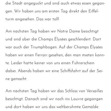
die Stadt ange­guckt und sind auch etwas essen gegan­
gen. Wir haben uns am ers­ten Tag direkt den Eif­fel­
turm ange­se­hen. Das war toll!
Am nächs­ten Tag haben wir Not­re Dame besich­tigt
und sind über die Champs Ély­sées geschlen­dert. Dort
war auch der Tri­umph­bo­gen. Auf der Champs Ély­sées
haben wir einen Fer­ra­ri gese­hen, den man mie­ten konn­
te. Lei­der hat­te kei­ner von uns einen Füh­rer­schein
dabei. Abends haben wir eine Schiffs­fahrt auf der Sei­
ne gemacht.
Am nächs­ten Tag haben wir das Schloss von Ver­sailles
besich­tigt. Danach sind wir noch ins Lou­vre gegan­gen
und dort haben wir uns das welt­be­rühm­te Gemäl­de