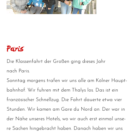
Paris
Die Klas­sen­fahrt der Gro­ßen ging die­ses Jahr
nach Paris.
Sonn­tag mor­gens tra­fen wir uns alle am Köl­ner Haupt­
bahn­hof. Wir fuh­ren mit dem Tha­lys los. Das ist ein
fran­zö­si­scher Schnell­zug. Die Fahrt dau­er­te etwa vier
Stun­den. Wir kamen am Gare du Nord an. Der war in
der Nähe unse­res Hotels, wo wir auch erst ein­mal unse­
re Sachen hin­ge­bracht haben. Danach haben wir uns