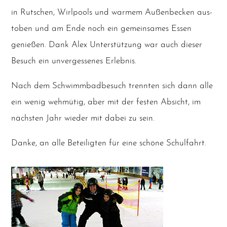
in Rut­schen, Wirl­pools und war­mem Außen­be­cken aus­
to­ben und am Ende noch ein gemein­sa­mes Essen
genie­ßen. Dank Alex Unter­stüt­zung war auch die­ser
Besuch ein unver­ges­se­nes Erlebnis.
Nach dem Schwimm­bad­be­such trenn­ten sich dann alle
ein wenig weh­mü­tig, aber mit der fes­ten Absicht, im
nächs­ten Jahr wie­der mit dabei zu sein.
Dan­ke, an alle Betei­lig­ten für eine schö­ne Schulfahrt.