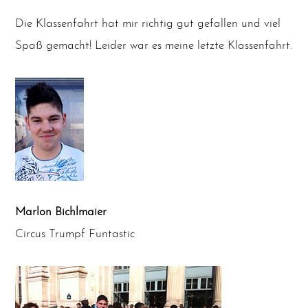
Die Klas­sen­fahrt hat mir rich­tig gut gefal­len und viel
Spaß gemacht! Lei­der war es mei­ne letz­te Klassenfahrt.
Mar­lon Bichl­mai­er
Cir­cus Trumpf Funtastic