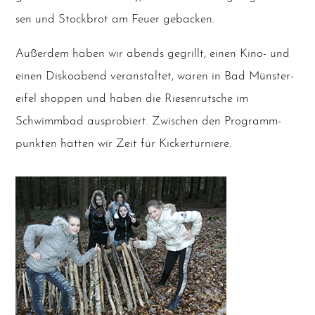
sen und Stock­brot am Feu­er gebacken.
Außer­dem haben wir abends gegrillt, einen Kino- und
einen Dis­ko­abend ver­an­stal­tet, waren in Bad Müns­ter­
ei­fel shop­pen und haben die Rie­sen­rut­sche im
Schwimm­bad aus­pro­biert. Zwi­schen den Pro­gramm­
punk­ten hat­ten wir Zeit für Kickerturniere.