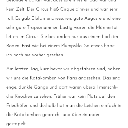
Beson­de­re dar­an war, dass es ein fes­ter Bau war und
kein Zelt. Der Cir­cus hieß Cir­que d‘hiver und war sehr
toll. Es gab Ele­fan­ten­dres­su­ren, gute Augus­te und eine
sehr gute Tra­pez­num­mer. Lus­tig waren die Män­ner­toi­
let­ten im Cir­cus. Sie bestan­den nur aus einem Loch im
Boden. Fast wie bei einem Plumps­klo. So etwas habe
ich noch nie vor­her gesehen.
Am letz­ten Tag, kurz bevor wir abge­fah­ren sind, haben
wir uns die Kata­kom­ben von Paris ange­se­hen. Das sind
enge, dunk­le Gän­ge und dort waren über­all mensch­li­
che Kno­chen zu sehen. Frü­her war kein Platz auf den
Fried­hö­fen und des­halb hat man die Lei­chen ein­fach in
die Kata­kom­ben gebracht und über­ein­an­der
gestapelt.