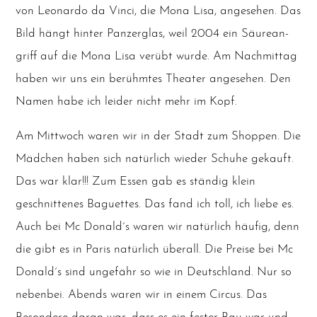
von Leo­nar­do da Vin­ci, die Mona Lisa, ange­se­hen. Das
Bild hängt hin­ter Pan­zer­glas, weil 2004 ein Säu­re­an­
griff auf die Mona Lisa ver­übt wur­de. Am Nach­mit­tag
haben wir uns ein berühm­tes Thea­ter ange­se­hen. Den
Namen habe ich lei­der nicht mehr im Kopf.
Am Mitt­woch waren wir in der Stadt zum Shop­pen. Die
Mäd­chen haben sich natür­lich wie­der Schu­he gekauft.
Das war klar!!! Zum Essen gab es stän­dig klein
geschnit­te­nes Baguettes. Das fand ich toll, ich lie­be es.
Auch bei Mc Donald´s waren wir natür­lich häu­fig, denn
die gibt es in Paris natür­lich über­all. Die Prei­se bei Mc
Donald´s sind unge­fähr so wie in Deutsch­land. Nur so
neben­bei. Abends waren wir in einem Cir­cus. Das