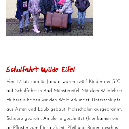
Schulfahrt Wilde Eifel
Vom 12. bis zum 16. Janu­ar waren zwölf Kin­der der SfC
auf Schul­fahrt in Bad Müns­ter­ei­fel. Mit dem Wild­leh­rer
Huber­tus haben wir den Wald erkun­det, Unter­schlüp­fe
aus Ästen und Laub gebaut, Holz­scha­len aus­ge­brannt,
Schnü­re gedreht, Amu­let­te geschnitzt (hier kamen eini­
ge Pflas­ter zum Ein­satz), mit Pfeil und Bogen geschos­