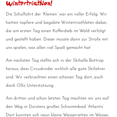
Wintertriathlon!
Die Schul­fahrt der ‘Klei­nen’ war ein vol­ler Erfolg. Wir
hat­ten tap­fe­re und begab­te Win­ter­tri­ath­le­ten dabei,
die am ers­ten Tag einen Kof­fer­dieb im Wald ver­folgt
und gestellt haben. Die­ser muss­te dann zur Stra­fe mit
uns spie­len, was allen viel Spaß gemacht hat.
Am nächs­ten Tag stell­te sich in der Ski­hal­le Bot­trop
her­aus, dass Cir­cus­kin­der wirk­lich alle gute Ski­fah­rer
sind. Wir ver­brach­ten einen schö­nen Tag dort, auch
dank Ollis Unterstützung.
Am drit­ten und schon letz­ten Tag mach­ten wir uns auf
den Weg in Dors­tens gro­ßes Schwimm­bad ‘Atlan­tis’.
Dort konn­ten sich neun klei­ne Was­ser­rat­ten im Was­ser,