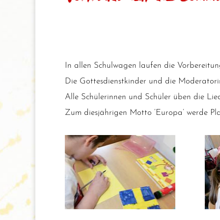
In allen Schul­wa­gen lau­fen die Vor­be­rei­t
Die Got­tes­dienst­kin­der und die Mode­ra­to­ri
Alle Schü­le­rin­nen und Schü­ler üben die Li
Zum dies­jäh­ri­gen Mot­to ‘Euro­pa’ wer­de Pla