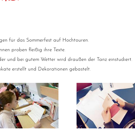
un­gen für das Som­mer­fest auf Hochtouren.
n­nen pro­ben flei­ßig ihre Texte.
e­der und bei gutem Wet­ter wird drau­ßen der Tanz einstudiert.
­ka­te erstellt und Deko­ra­tio­nen gebastelt.