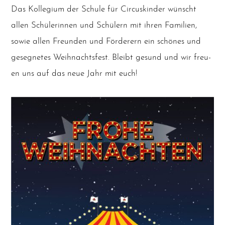
Das Kol­le­gi­um der Schu­le für Cir­cus­kin­der wünscht
allen Schü­le­rin­nen und Schü­lern mit ihren Fami­li­en,
sowie allen Freun­den und För­de­rern ein schö­nes und
geseg­ne­tes Weih­nachts­fest. Bleibt gesund und wir freu­
en uns auf das neue Jahr mit euch!