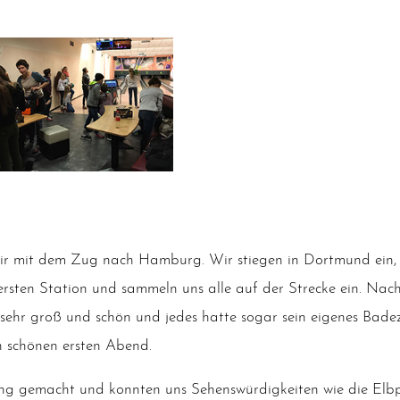
r mit dem Zug nach Ham­burg. Wir stie­gen in Dort­mund ein, an
 ers­ten Sta­ti­on und sam­meln uns alle auf der Stre­cke ein. N
sehr groß und schön und jedes hat­te sogar sein eige­nes Bade­z
 schö­nen ers­ten Abend.
g gemacht und konn­ten uns Sehens­wür­dig­kei­ten wie die Elb­ph