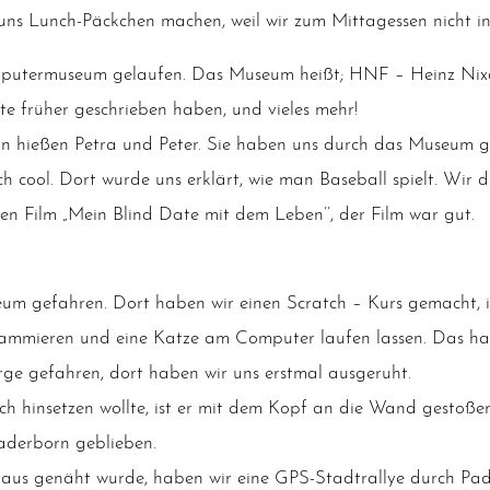
ns Lunch-Päck­chen machen, weil wir zum Mit­tag­essen nicht in
pu­ter­mu­se­um gelau­fen. Das Muse­um heißt; HNF – Heinz Nix­
te frü­her geschrie­ben haben, und vie­les mehr!
on hie­ßen Petra und Peter. Sie haben uns durch das Muse­um g
ch cool. Dort wur­de uns erklärt, wie man Base­ball spielt. Wir d
en Film „Mein Blind Date mit dem Leben’’, der Film war gut.
­um gefah­ren. Dort haben wir einen Scratch – Kurs gemacht, 
am­mie­ren und eine Kat­ze am Com­pu­ter lau­fen las­sen. Das ha
r­ge gefah­ren, dort haben wir uns erst­mal ausgeruht.
 sich hin­set­zen woll­te, ist er mit dem Kopf an die Wand gesto­ß
ader­born geblieben.
n­haus genäht wur­de, haben wir eine GPS-Stadt­ral­lye durch P