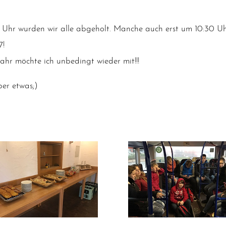
Uhr wur­den wir alle abge­holt. Man­che auch erst um 10:30 Uh
7!
ahr möch­te ich unbe­dingt wie­der mit!!!
ber etwas;)