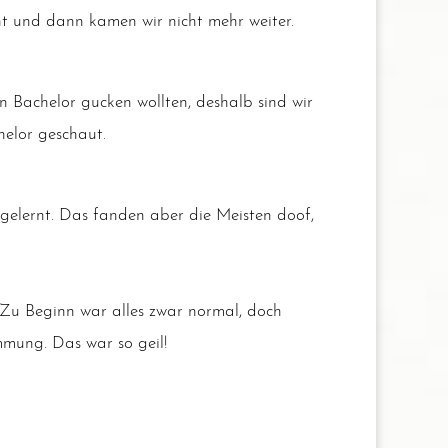
cht und dann kamen wir nicht mehr wei­ter.
Bache­lor gucken woll­ten, des­halb sind wir
e­lor geschaut.
elernt. Das fan­den aber die Meis­ten doof,
 Zu Beginn war alles zwar nor­mal, doch
im­mung. Das war so geil!