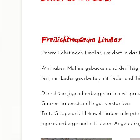
Freilichtmuseum Lindlar
Unse­re Fahrt nach Lind­lar, um dort in das L
Wir haben Muf­fins geba­cken und den Teig da
fert, mit Leder gear­bei­tet, mit Feder und Tin
Die schö­ne Jugend­her­ber­ge hat­ten wir ga
Gan­zen haben sich alle gut verstanden.
Trotz Grip­pe und Heim­weh haben alle pri­ma 
Jugend­her­ber­ge und mit die­sen Ange­bo­ten,