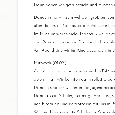
Dann haben wir gefrüh­stückt und muss­ten u
Danach sind wir zum welt­weit größ­ten Com­
über die ers­ten Com­pu­ter der Welt, wie Leu­
Im Muse­um waren vie­le Robo­ter. Zwei dav
zum Base­ball gelau­fen. Das fand ich ziem­li
Am Abend sind wir ins Kino gegan­gen, in d
Mitt­woch (01.02.)
Am Mitt­woch sind wir wie­der ins HNF-Muse
gelernt hat. Wir konn­ten dann selbst pro­gr
Danach sind wir wie­der in die Jugend­her­be
Dann als ein Schü­ler, der mit­ge­fah­ren ist,
nen Eltern an und ist trotz­dem mit uns in P
Wäh­rend der ver­letz­te Schü­ler im Kran­ke