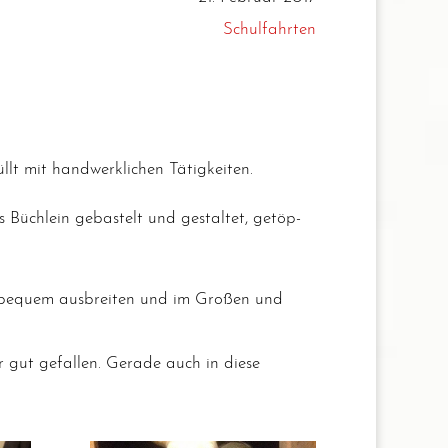
Schulfahrten
lt mit hand­werk­li­chen Tätigkeiten.
Büch­lein gebas­telt und gestal­tet, getöp­
s bequem aus­brei­ten und im Gro­ßen und
 gut gefal­len. Gera­de auch in die­se