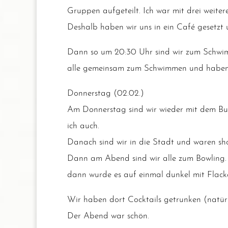
Grup­pen auf­ge­teilt. Ich war mit drei wei­
Des­halb haben wir uns in ein Café gesetzt 
Dann so um 20:30 Uhr sind wir zum Schwim­men
alle gemein­sam zum Schwim­men und haben d
Don­ners­tag (02.02.)
Am Don­ners­tag sind wir wie­der mit dem Bu
ich auch.
Danach sind wir in die Stadt und waren sho
Dann am Abend sind wir alle zum Bow­ling. B
dann wur­de es auf ein­mal dun­kel mit Fla­cke
Wir haben dort Cock­tails getrun­ken (natür
Der Abend war schön.