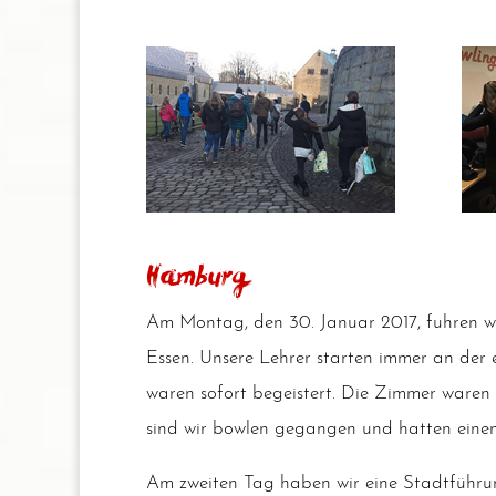
Hamburg
Am Mon­tag, den 30. Janu­ar 2017, fuh­ren wi
Essen. Unse­re Leh­rer star­ten immer an der
waren sofort begeis­tert. Die Zim­mer waren 
sind wir bow­len gegan­gen und hat­ten einen
Am zwei­ten Tag haben wir eine Stadt­füh­run