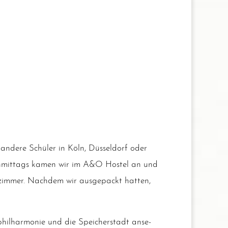
de­re Schü­ler in Köln, Düs­sel­dorf oder
ach­mit­tags kamen wir im A&O Hos­tel an und
im­mer. Nach­dem wir aus­ge­packt hat­ten,
il­har­mo­nie und die Spei­cher­stadt anse­