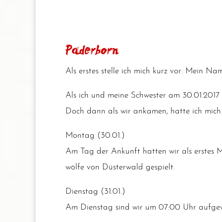
Paderborn
Als ers­tes stel­le ich mich kurz vor: Mein Na
Als ich und mei­ne Schwes­ter am 30.01.2017
Doch dann als wir anka­men, hat­te ich mich r
Mon­tag (30.01.)
Am Tag der Ankunft hat­ten wir als ers­te
wöl­fe von Düs­ter­wald gespielt.
Diens­tag (31.01.)
Am Diens­tag sind wir um 07:00 Uhr auf­ge­w