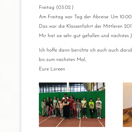
Frei­tag (03.02.)
Am Frei­tag war Tag der Abrei­se. Um 10:00 
Das war die Klas­sen­fahrt der Mitt­le­ren 201
Mir hat sie sehr gut gefal­len und nächs­tes J
Ich hof­fe dann berich­te ich euch auch dar­ü
bis zum nächs­ten Mal,
Eure Loreen