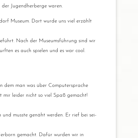
 der Jugend­her­ber­ge waren.
dorf Muse­um. Dort wur­de uns viel erzählt
eführt. Nach der Muse­ums­füh­rung sind wir
urf­ten es auch spie­len und es war cool.
in dem man was über Com­pu­ter­spra­che
t mir lei­der nicht so viel Spaß gemacht!
en und muss­te genäht wer­den. Er rief bei sei­
ader­born gemacht. Dafür wur­den wir in