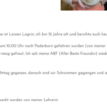
me ist Loreen Lag­rin, ich bin 12 Jah­re alt und berich­te euch he
 um 10:00 Uhr nach Pader­born gefah­ren wur­den (von mei­ner M
ie­sig gefreut. Ich sah mei­ne ABF (Aller Bes­te Freun­din) wiede
s Mit­tag geges­sen, danach sind wir Schwim­men gegan­gen un
eckt wor­den von mei­ner Lehrerin.