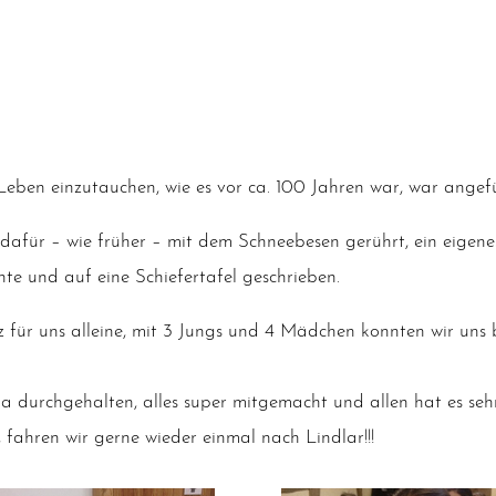
eben ein­zu­tau­chen, wie es vor ca. 100 Jah­ren war, war ange­fül
für – wie frü­her – mit dem Schnee­be­sen gerührt, ein eige­nes 
­te und auf eine Schie­fer­ta­fel geschrieben.
nz für uns allei­ne, mit 3 Jungs und 4 Mäd­chen konn­ten wir un
durch­ge­hal­ten, alles super mit­ge­macht und allen hat es sehr
 fah­ren wir ger­ne wie­der ein­mal nach Lindlar!!!