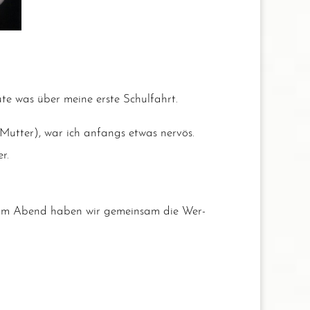
u­te was über mei­ne ers­te Schulfahrt.
ut­ter), war ich anfangs etwas ner­vös.
r.
d am Abend haben wir gemein­sam die Wer­