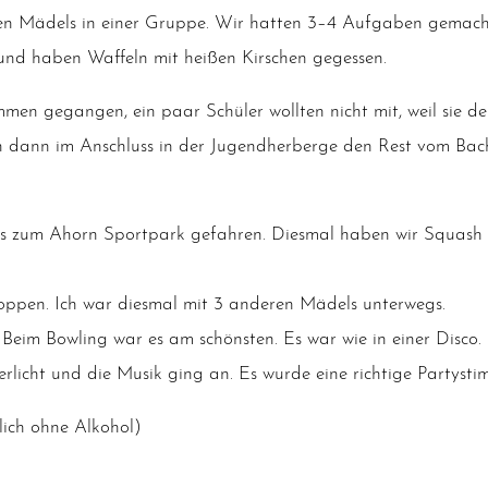
te­ren Mädels in einer Grup­pe. Wir hat­ten 3–4 Auf­ga­ben gema
und haben Waf­feln mit hei­ßen Kir­schen gegessen.
 gegan­gen, ein paar Schü­ler woll­ten nicht mit, weil sie den 
ann im Anschluss in der Jugend­her­ber­ge den Rest vom Bach
s zum Ahorn Sport­park gefah­ren. Dies­mal haben wir Squash g
p­pen. Ich war dies­mal mit 3 ande­ren Mädels unterwegs.
eim Bow­ling war es am schöns­ten. Es war wie in einer Dis­co.
r­licht und die Musik ging an. Es wur­de eine rich­ti­ge Par­ty­st
­lich ohne Alkohol)