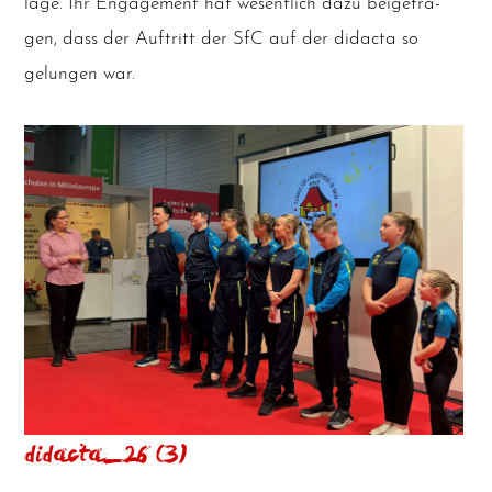
la­ge. Ihr Enga­ge­ment hat wesent­lich dazu bei­getra­
gen, dass der Auf­tritt der SfC auf der didac­ta so
gelun­gen war.
didacta_26 (3)