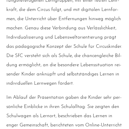
tungs­he­te­ro­ge­nen Lern­grup­pen, mit einer fes­ten Lehr­
kraft, die dem Cir­cus folgt, und mit digi­ta­len Lern­for­
men, die Unter­richt über Ent­fer­nun­gen hin­weg mög­lich
machen. Genau die­se Ver­bin­dung aus Ver­läss­lich­keit,
Indi­vi­dua­li­sie­rung und Lebens­welt­ori­en­tie­rung prägt
das päd­ago­gi­sche Kon­zept der Schu­le für Cir­cus­kin­der.
Die SfC ver­steht sich als Schu­le, die chan­cen­glei­che Bil­
dung ermög­licht, an die beson­de­re Lebens­si­tua­ti­on rei­
sen­der Kin­der anknüpft und selbst­stän­di­ges Ler­nen in
indi­vi­du­el­len Lern­we­gen fördert.
Im Ablauf der Prä­sen­ta­ti­on gaben die Kin­der sehr per­
sön­li­che Ein­bli­cke in ihren Schul­all­tag: Sie zeig­ten den
Schul­wa­gen als Lern­ort, beschrie­ben das Ler­nen in
enger Gemein­schaft, berich­te­ten vom Online-Unter­richt