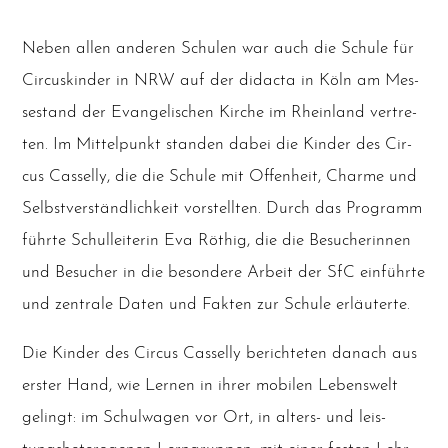
Neben allen ande­ren Schu­len war auch die Schu­le für
Cir­cus­kin­der in NRW auf der didac­ta in Köln am Mes­
se­stand der Evan­ge­li­schen Kir­che im Rhein­land ver­tre­
ten. Im Mit­tel­punkt stan­den dabei die Kin­der des Cir­
cus Cas­sel­ly, die die Schu­le mit Offen­heit, Charme und
Selbst­ver­ständ­lich­keit vor­stell­ten. Durch das Pro­gramm
führ­te Schul­lei­te­rin Eva Röthig, die die Besu­che­rin­nen
und Besu­cher in die beson­de­re Arbeit der SfC ein­führ­te
und zen­tra­le Daten und Fak­ten zur Schu­le erläuterte.
Die Kin­der des Cir­cus Cas­sel­ly berich­te­ten danach aus
ers­ter Hand, wie Ler­nen in ihrer mobi­len Lebens­welt
gelingt: im Schul­wa­gen vor Ort, in alters- und leis­