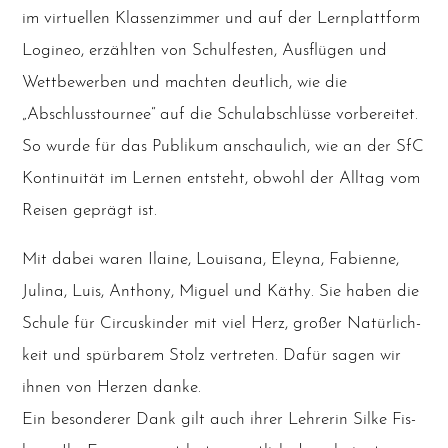
im vir­tu­el­len Klas­sen­zim­mer und auf der Lern­platt­form
Log­i­n­eo, erzähl­ten von Schul­fes­ten, Aus­flü­gen und
Wett­be­wer­ben und mach­ten deut­lich, wie die
„Abschluss­tour­nee“ auf die Schul­ab­schlüs­se vor­be­rei­tet.
So wur­de für das Publi­kum anschau­lich, wie an der SfC
Kon­ti­nui­tät im Ler­nen ent­steht, obwohl der All­tag vom
Rei­sen geprägt ist.
Mit dabei waren Ilai­ne, Loui­sa­na, Eley­na, Fabi­en­ne,
Juli­na, Luis, Antho­ny, Miguel und Käthy. Sie haben die
Schu­le für Cir­cus­kin­der mit viel Herz, gro­ßer Natür­lich­
keit und spür­ba­rem Stolz ver­tre­ten. Dafür sagen wir
ihnen von Her­zen dan­ke.
Ein beson­de­rer Dank gilt auch ihrer Leh­re­rin Sil­ke Fis­